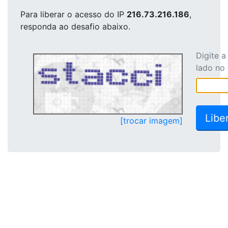
Para liberar o acesso
do IP
216.73.216.186
,
responda ao desafio abaixo.
Digite 
lado no
[trocar imagem]