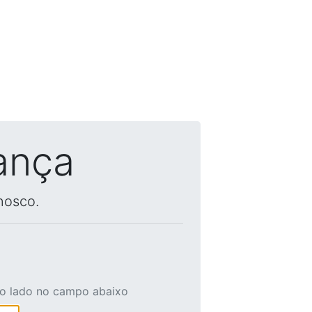
ança
nosco.
ao lado no campo abaixo