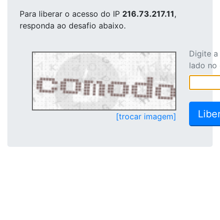
Para liberar o acesso
do IP
216.73.217.11
,
responda ao desafio abaixo.
Digite 
lado no
[trocar imagem]