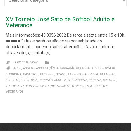
Categorias
XV Torneio José Sato de Softbol Adulto e
Veteranos
Mais informações: 43 3356 2002 De terça a sexta entre 15 e 18h.
====== Datas e horários são de responsabilidade do
departamento, podendo sofrer alterações, favor confirmar
através do(s) contato(s).
CATEGORIA

ELISABETE HISAE

CATEGORIA
,
,
,

ACEL
ADULTO
ASSOCIAÇÃO
ASSOCIAÇÃO CULTURAL E ESPORTIVA DE
,
,
,
,
,
,
LONDRINA
BASEBALL
BEISEBOL
BRASIL
CULTURA JAPONESA
CULTURAL
,
,
,
,
,
,
,
ESPORTE
ESPORTIVA
JAPONÊS
JOSÉ SATO
LONDRINA
PARANA
SOFTBOL
,
,
TORNEIO
VETERANOS
XV TORNEIO JOSÉ SATO DE SOFTBOL ADULTO E
VETERANOS