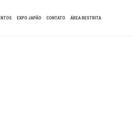
Pular
ENTOS
EXPO JAPÃO
CONTATO
ÁREA RESTRITA
para
conteúdo