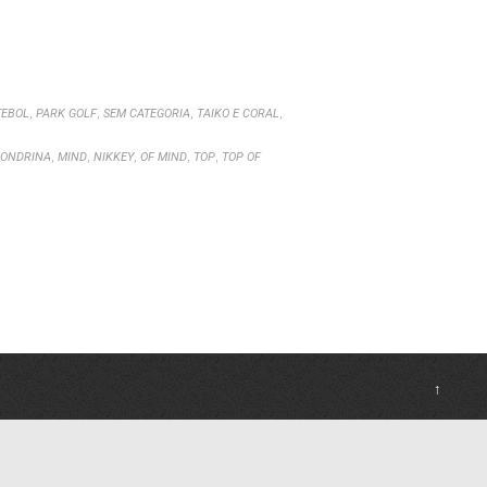
,
,
,
,
TEBOL
PARK GOLF
SEM CATEGORIA
TAIKO E CORAL
,
,
,
,
,
LONDRINA
MIND
NIKKEY
OF MIND
TOP
TOP OF
↑