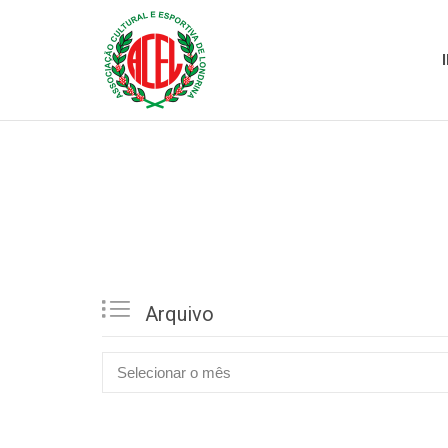

Arquivo

Arquivo