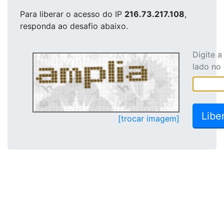
Para liberar o acesso
do IP
216.73.217.108
,
responda ao desafio abaixo.
Digite 
lado no
[trocar imagem]