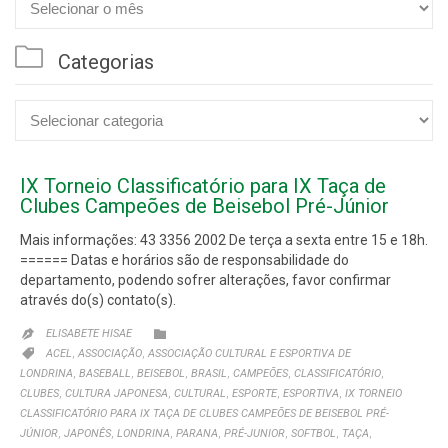

Arquivo

Categorias

Categorias
IX Torneio Classificatório para IX Taça de
Clubes Campeões de Beisebol Pré-Júnior
Mais informações: 43 3356 2002 De terça a sexta entre 15 e 18h.
====== Datas e horários são de responsabilidade do
departamento, podendo sofrer alterações, favor confirmar
através do(s) contato(s).
CATEGORIA

ELISABETE HISAE

CATEGORIA
,
,

ACEL
ASSOCIAÇÃO
ASSOCIAÇÃO CULTURAL E ESPORTIVA DE
,
,
,
,
,
,
LONDRINA
BASEBALL
BEISEBOL
BRASIL
CAMPEÕES
CLASSIFICATÓRIO
,
,
,
,
,
CLUBES
CULTURA JAPONESA
CULTURAL
ESPORTE
ESPORTIVA
IX TORNEIO
CLASSIFICATÓRIO PARA IX TAÇA DE CLUBES CAMPEÕES DE BEISEBOL PRÉ-
,
,
,
,
,
,
,
JÚNIOR
JAPONÊS
LONDRINA
PARANA
PRÉ-JUNIOR
SOFTBOL
TAÇA