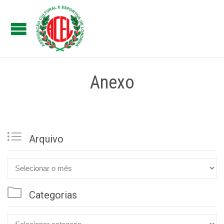
Anexo

Arquivo

Arquivo

Categorias
