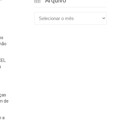
Arquivo

Arquivo
os
 não
CEL.
s
nças
ém de
m a