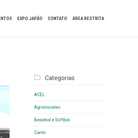
Pular
ENTOS
EXPO JAPÃO
CONTATO
ÁREA RESTRITA
para
conteúdo

Categorias
ACEL
Agroinovatec
Beisebol e Softbol
Canto