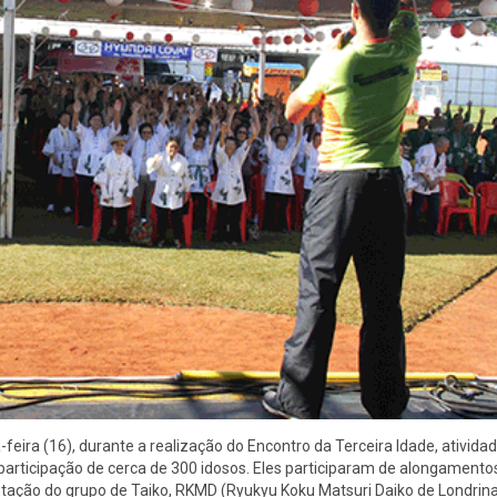
eira (16), durante a realização do Encontro da Terceira Idade, ativida
articipação de cerca de 300 idosos. Eles participaram de alongamento
ntação do grupo de Taiko, RKMD (Ryukyu Koku Matsuri Daiko de Londrina