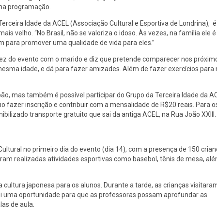
 na programação.
rceira Idade da ACEL (Associação Cultural e Esportiva de Londrina), é
ais velho. “No Brasil, não se valoriza o idoso. Às vezes, na família ele é
em para promover uma qualidade de vida para eles.”
ra vez do evento com o marido e diz que pretende comparecer nos próxim
esma idade, e dá para fazer amizades. Além de fazer exercícios para
ão, mas também é possível participar do Grupo da Terceira Idade da A
 fazer inscrição e contribuir com a mensalidade de R$20 reais. Para o
bilizado transporte gratuito que sai da antiga ACEL, na Rua João XXIII.
ltural no primeiro dia do evento (dia 14), com a presença de 150 cria
foram realizadas atividades esportivas como basebol, tênis de mesa, al
cultura japonesa para os alunos. Durante a tarde, as crianças visitara
Foi uma oportunidade para que as professoras possam aprofundar as
las de aula.