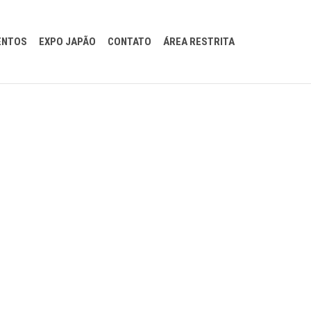
Pular
ENTOS
EXPO JAPÃO
CONTATO
ÁREA RESTRITA
para
conteúdo