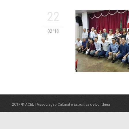
22
02 '18
2017 ® ACEL | Associação Cultural e Esportiva de Londrina