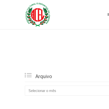

Arquivo

Arquivo