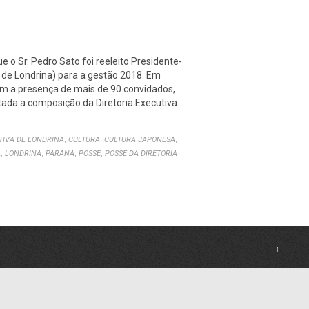
o Sr. Pedro Sato foi reeleito Presidente-
 de Londrina) para a gestão 2018. Em
om a presença de mais de 90 convidados,
tada a composição da Diretoria Executiva…
,
,
,
TIVA DE LONDRINA
CULTURA
CULTURA JAPONESA
,
,
,
,
A
LONDRINA
PARANA
POSSE
POSSE DA DIRETORIA
↑