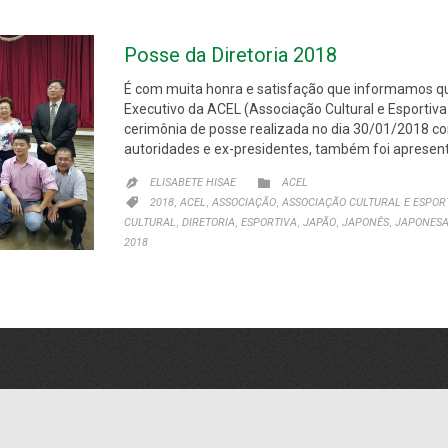
Posse da Diretoria 2018
É com muita honra e satisfação que informamos que 
Executivo da ACEL (Associação Cultural e Esportiva
cerimônia de posse realizada no dia 30/01/2018 c
autoridades e ex-presidentes, também foi apresen
CATEGORIA

ELISABETE HISAE
ACEL

CATEGORIA
,
,
,

2018
ACEL
ASSOCIAÇÃO
ASSOCIAÇÃO CULTURAL E ESPOR
,
,
,
,
,
CULTURAL
DIRETORIA
ESPORTIVA
JAPÃO
JAPONÊS
JAPONES
2018