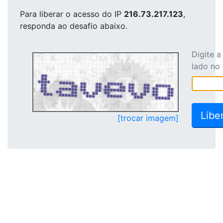
Para liberar o acesso
do IP
216.73.217.123
,
responda ao desafio abaixo.
Digite 
lado no
[trocar imagem]