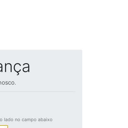
ança
nosco.
ao lado no campo abaixo