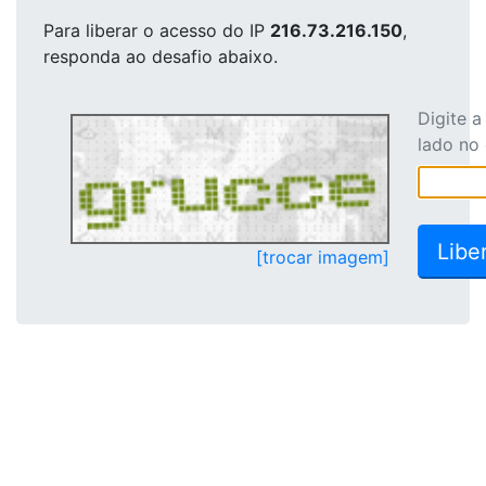
Para liberar o acesso
do IP
216.73.216.150
,
responda ao desafio abaixo.
Digite 
lado no
[trocar imagem]