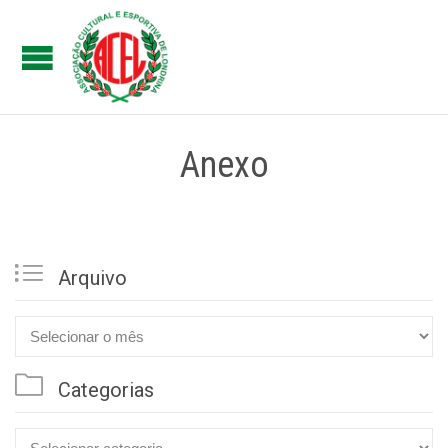
Anexo

Arquivo

Arquivo

Categorias
